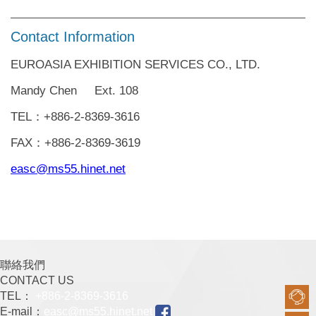
Contact Information
EUROASIA EXHIBITION SERVICES CO., LTD.
Mandy Chen Ext. 108
TEL：+886-2-8369-3616
FAX：+886-2-8369-3619
easc@ms55.hinet.net
聯絡我們
CONTACT US
TEL：
+886-2-8369-3616
E-mail：
easc@ms55.hinet.net